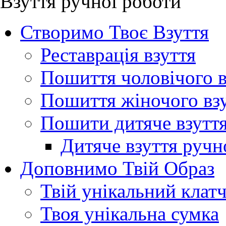
Взуття ручної роботи
Створимо Твоє Взуття
Реставрація взуття
Пошиття чоловічого в
Пошиття жіночого вз
Пошити дитяче взутт
Дитяче взуття ручн
Доповнимо Твій Образ
Твій унікальний клат
Твоя унікальна сумка